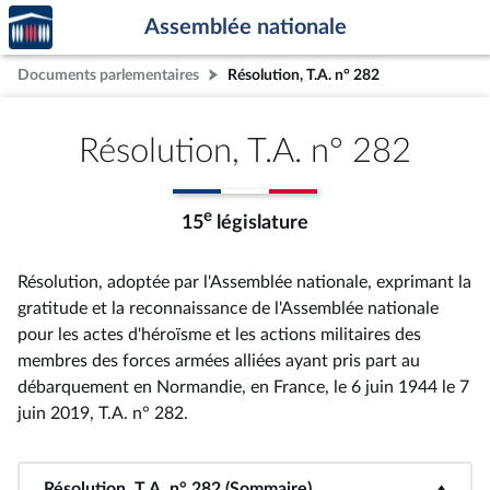
Accèder
Aller au contenu
Aller en bas de la page
Assemblée nationale
à la
page
Documents parlementaires
Résolution, T.A. n° 282
d'accueil
Résolution, T.A. n° 282
e
15
législature
Résolution, adoptée par l'Assemblée nationale, exprimant la
gratitude et la reconnaissance de l'Assemblée nationale
pour les actes d'héroïsme et les actions militaires des
membres des forces armées alliées ayant pris part au
débarquement en Normandie, en France, le 6 juin 1944 le 7
juin 2019, T.A. n° 282
.
Résolution, T.A. n° 282 (Sommaire)
<b>Résolution, T.A. n° 282 (Sommaire)</b>