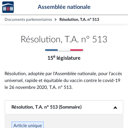
Accèder
Aller au contenu
Aller en bas de la page
Assemblée nationale
à la
page
Documents parlementaires
Résolution, T.A. n° 513
d'accueil
Résolution, T.A. n° 513
e
15
législature
Résolution, adoptée par l'Assemblée nationale, pour l'accès
universel, rapide et équitable du vaccin contre le covid-19
le 26 novembre 2020, T.A. n° 513
.
Résolution, T.A. n° 513 (Sommaire)
<b>Résolution, T.A. n° 513 (Sommaire)</b>
Article unique