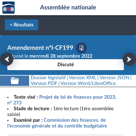
Accèder
Aller au contenu
Aller en bas de la page
Assemblée nationale
à la
page
d'accueil
< Résultats
Amendement n°I-CF199
Déposé le
mercredi 28 septembre 2022
Discuté
Dossier législatif
Version XML
Version JSON
Version PDF
Version Word/LibreOffice
Texte visé :
Projet de loi de finances pour 2023,
n° 273
Stade de lecture :
1ère lecture (1ère assemblée
saisie)
Examiné par :
Commission des finances, de
l'économie générale et du contrôle budgétaire