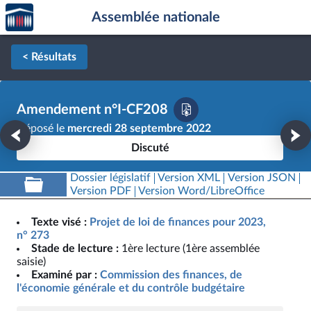
Accèder
Aller au contenu
Aller en bas de la page
Assemblée nationale
à la
page
d'accueil
< Résultats
Amendement n°I-CF208
Déposé le
mercredi 28 septembre 2022
Discuté
Dossier législatif
Version XML
Version JSON
Version PDF
Version Word/LibreOffice
Texte visé :
Projet de loi de finances pour 2023,
n° 273
Stade de lecture :
1ère lecture (1ère assemblée
saisie)
Examiné par :
Commission des finances, de
l'économie générale et du contrôle budgétaire