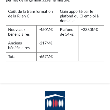
permet de largement gager la mesure.
Coût de la transformation
Gain apporté par le
de la RI en CI
plafond du CI emploi à
domicile
Nouveaux
-450M€
Plafond
+2380M€
bénéficiaires
de 54k€
Anciens
-217M€
bénéficiaires
Total
-667M€