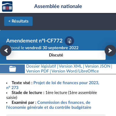
Accèder
Aller au contenu
Aller en bas de la page
Assemblée nationale
à la
page
d'accueil
< Résultats
Amendement n°I-CF772
Déposé le
vendredi 30 septembre 2022
Discuté
Dossier législatif
Version XML
Version JSON
Version PDF
Version Word/LibreOffice
Texte visé :
Projet de loi de finances pour 2023,
n° 273
Stade de lecture :
1ère lecture (1ère assemblée
saisie)
Examiné par :
Commission des finances, de
l'économie générale et du contrôle budgétaire