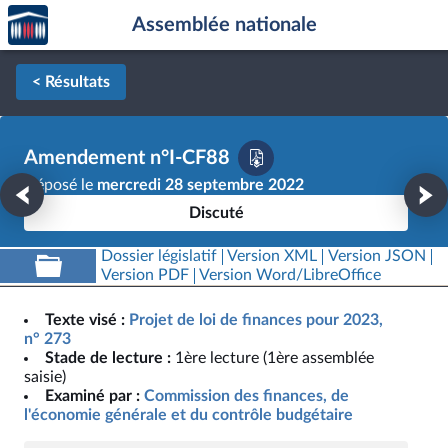
Accèder
Aller au contenu
Aller en bas de la page
Assemblée nationale
à la
page
d'accueil
< Résultats
Amendement n°I-CF88
Déposé le
mercredi 28 septembre 2022
Discuté
Dossier législatif
Version XML
Version JSON
Version PDF
Version Word/LibreOffice
Texte visé :
Projet de loi de finances pour 2023,
n° 273
Stade de lecture :
1ère lecture (1ère assemblée
saisie)
Examiné par :
Commission des finances, de
l'économie générale et du contrôle budgétaire