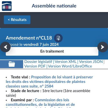
Accèder
Aller au contenu
Aller en bas de la page
Assemblée nationale
à la
page
d'accueil
< Résultats
Amendement n°CL18
Déposé le
vendredi 7 juin 2024
En traitement
Dossier législatif
Version XML
Version JSON
Version PDF
Version Word/LibreOffice
Texte visé :
Proposition de loi visant à préserver
les droits des victimes dépositaires de plaintes
classées sans suite, n° 2584
Stade de lecture :
1ère lecture (1ère assemblée
saisie)
Examiné par :
Commission des lois
constitutionnelles, de la législation et de