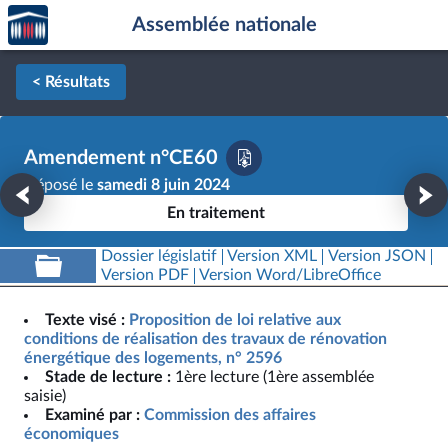
Accèder
Aller au contenu
Aller en bas de la page
Assemblée nationale
à la
page
d'accueil
< Résultats
Amendement n°CE60
Déposé le
samedi 8 juin 2024
En traitement
Dossier législatif
Version XML
Version JSON
Version PDF
Version Word/LibreOffice
Texte visé :
Proposition de loi relative aux
conditions de réalisation des travaux de rénovation
énergétique des logements, n° 2596
Stade de lecture :
1ère lecture (1ère assemblée
saisie)
Examiné par :
Commission des affaires
économiques