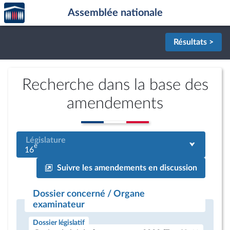
Accèder
Aller au contenu
Aller en bas de la page
Assemblée nationale
à la
page
d'accueil
Résultats >
Recherche dans la base des
amendements
Législature
e
16
Suivre les amendements en discussion
Dossier concerné / Organe
examinateur
Dossier législatif