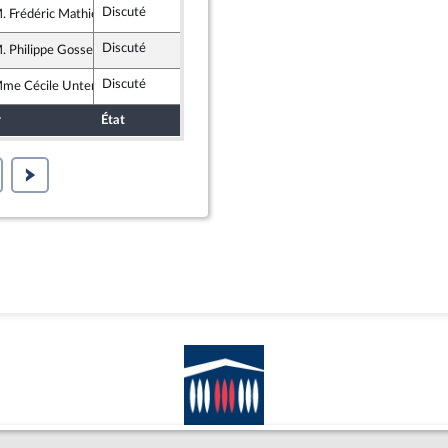
Discuté
Rejeté
1 février 2024
. Frédéric Mathieu
France insoumise - Nouvelle Union Populaire écologique et sociale
Discuté
Rejeté
1 février 2024
. Philippe Gosselin
 Républicains
Discuté
Rejeté
1 février 2024
me Cécile Untermaier
ialistes et apparentés
r
État
Sort
Date d'examen
Examiné