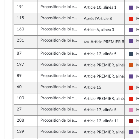
191
Proposition de loi encadrant l'intervention des cabinets de conseil privés dans les politiques publiques
Article 10, alinéa 1
M
Ren
115
Proposition de loi encadrant l'intervention des cabinets de conseil privés dans les politiques publiques
Après l'Article 8
M
La 
160
Proposition de loi encadrant l'intervention des cabinets de conseil privés dans les politiques publiques
Article 6, alinéa 3
M
Ren
231
Proposition de loi encadrant l'intervention des cabinets de conseil privés dans les politiques publiques
Sous-amendement de
M
Article PREMIER BIS
Ren
87
Proposition de loi encadrant l'intervention des cabinets de conseil privés dans les politiques publiques
Article 12, alinéa 5
M
Ras
197
Proposition de loi encadrant l'intervention des cabinets de conseil privés dans les politiques publiques
Article PREMIER, alinéa 17
M
Dé
89
Proposition de loi encadrant l'intervention des cabinets de conseil privés dans les politiques publiques
Article PREMIER, alinéa 2
M
Ren
60
Proposition de loi encadrant l'intervention des cabinets de conseil privés dans les politiques publiques
Article 15
M
La 
100
Proposition de loi encadrant l'intervention des cabinets de conseil privés dans les politiques publiques
Article PREMIER, alinéa 17
M
La 
27
Proposition de loi encadrant l'intervention des cabinets de conseil privés dans les politiques publiques
Article 17, alinéa 5
M
Soc
208
Proposition de loi encadrant l'intervention des cabinets de conseil privés dans les politiques publiques
Article 12, alinéa 11
M
Gau
139
Proposition de loi encadrant l'intervention des cabinets de conseil privés dans les politiques publiques
Article PREMIER, alinéa 2
M
Ren