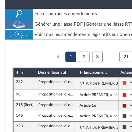
Filtrer parmi les amendements
Générer une liasse PDF
Générer une liasse RT
Voir tous les amendements législatifs sur open 
1
2
3
...
21
n°
Dossier législatif
Emplacement
Auteu
242
Proposition de loi encadrant l'intervention des cabinets de conseil privés dans les politiques publiques
Sous-amendement de
M
Article PREMIER BIS
Dé
98
Proposition de loi encadrant l'intervention des cabinets de conseil privés dans les politiques publiques
Article PREMIER, alinéa 17
M
La 
215 (Rect)
Proposition de loi encadrant l'intervention des cabinets de conseil privés dans les politiques publiques
Article 16
M
Gau
146
Proposition de loi encadrant l'intervention des cabinets de conseil privés dans les politiques publiques
Article PREMIER, alinéa 17
M
Ras
223
Proposition de loi encadrant l'intervention des cabinets de conseil privés dans les politiques publiques
Sous-amendement de
M
Article PREMIER, alinéa 15
Ras