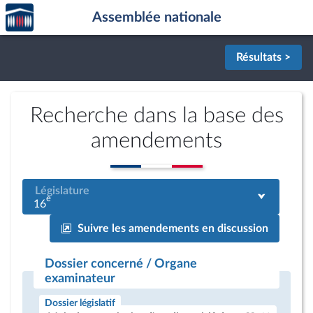
Accèder
Aller au contenu
Aller en bas de la page
Assemblée nationale
à la
page
d'accueil
Résultats >
Recherche dans la base des
amendements
Législature
e
16
Suivre les amendements en discussion
Dossier concerné / Organe
examinateur
Dossier législatif