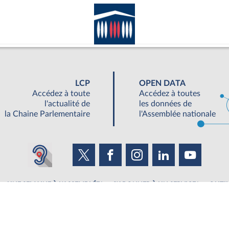
LCP
OPEN DATA
Accédez à toute
Accédez à toutes
l'actualité de
les données de
la Chaine Parlementaire
l'Assemblée nationale
UNE SEMAINE À L'ASSEMBLÉE
S'ABONNER À UN SERVICE
OUTIL
©Tous droits réservés Assemblée nationale 2019
|
Accessibilité : partiellement conforme
|
Contacter le webmestre
|
Fils RSS
|
Ge
ée nationale - 126 Rue de l'Université, 75355 Paris 07 SP - Standard 01 40 