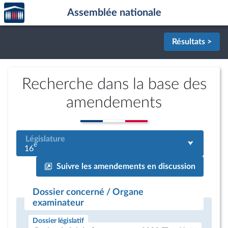
Accèder
Aller au contenu
Aller en bas de la page
Assemblée nationale
à la
page
d'accueil
Résultats >
Recherche dans la base des
amendements
Législature
e
16
Suivre les amendements en discussion
Dossier concerné / Organe
examinateur
Dossier législatif