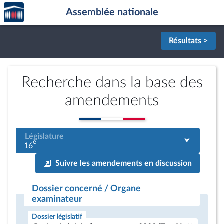
Accèder
Aller au contenu
Aller en bas de la page
Assemblée nationale
à la
page
d'accueil
Résultats >
Recherche dans la base des
amendements
Législature
e
16
Suivre les amendements en discussion
Dossier concerné / Organe
examinateur
Dossier législatif