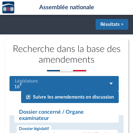
Accèder
Aller au contenu
Aller en bas de la page
Assemblée nationale
à la
page
d'accueil
Résultats >
Recherche dans la base des
amendements
Législature
e
16
Suivre les amendements en discussion
Dossier concerné / Organe
examinateur
Dossier législatif