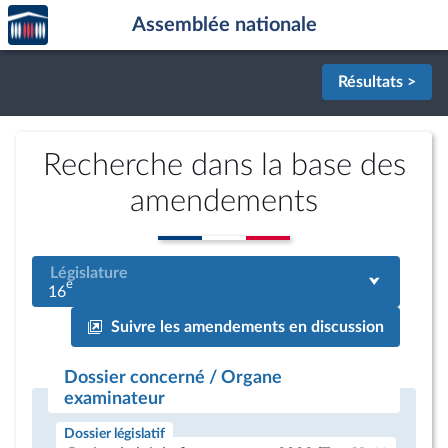
Accèder
Aller au contenu
Aller en bas de la page
Assemblée nationale
à la
page
d'accueil
Résultats >
Recherche dans la base des
amendements
Législature
e
16
Suivre les amendements en discussion
Dossier concerné / Organe
examinateur
Dossier législatif