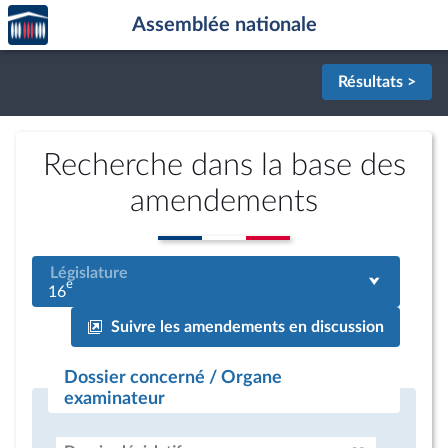
Accèder
Aller au contenu
Aller en bas de la page
Assemblée nationale
à la
page
d'accueil
Résultats >
Recherche dans la base des
amendements
Législature
e
16
Suivre les amendements en discussion
Dossier concerné / Organe
examinateur