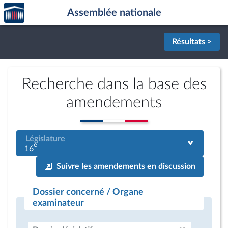
Accèder
Aller au contenu
Aller en bas de la page
Assemblée nationale
à la
page
d'accueil
Résultats >
Recherche dans la base des
amendements
Législature
e
16
Suivre les amendements en discussion
Dossier concerné / Organe
examinateur