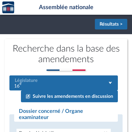
Accèder
Aller au contenu
Aller en bas de la page
Assemblée nationale
à la
page
d'accueil
Résultats >
Recherche dans la base des
amendements
Législature
e
16
Suivre les amendements en discussion
Dossier concerné / Organe
examinateur