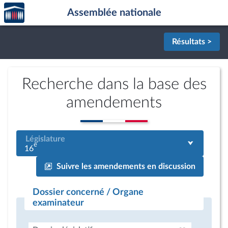
Accèder
Aller au contenu
Aller en bas de la page
Assemblée nationale
à la
page
d'accueil
Résultats >
Recherche dans la base des
amendements
Législature
e
16
Suivre les amendements en discussion
Dossier concerné / Organe
examinateur