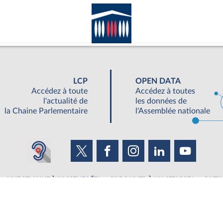
LCP
OPEN DATA
Accédez à toute
Accédez à toutes
l'actualité de
les données de
la Chaine Parlementaire
l'Assemblée nationale
UNE SEMAINE À L'ASSEMBLÉE
S'ABONNER À UN SERVICE
OUTIL
©Tous droits réservés Assemblée nationale 2019
|
Accessibilité : partiellement conforme
|
Contacter le webmestre
|
Fils RSS
|
Ge
ée nationale - 126 Rue de l'Université, 75355 Paris 07 SP - Standard 01 40 