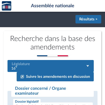
Accèder
Aller au contenu
Aller en bas de la page
Assemblée nationale
à la
page
d'accueil
Résultats >
Recherche dans la base des
amendements
Législature
e
16
Suivre les amendements en discussion
Dossier concerné / Organe
examinateur
Dossier législatif