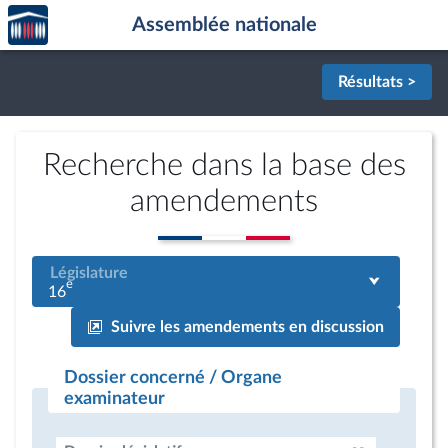
Accèder
Aller au contenu
Aller en bas de la page
Assemblée nationale
à la
page
d'accueil
Résultats >
Recherche dans la base des
amendements
Législature
e
16
Suivre les amendements en discussion
Dossier concerné / Organe
examinateur