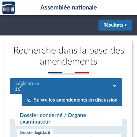
Accèder
Aller au contenu
Aller en bas de la page
Assemblée nationale
à la
page
d'accueil
Résultats >
Recherche dans la base des
amendements
Législature
e
16
Suivre les amendements en discussion
Dossier concerné / Organe
examinateur
Dossier législatif