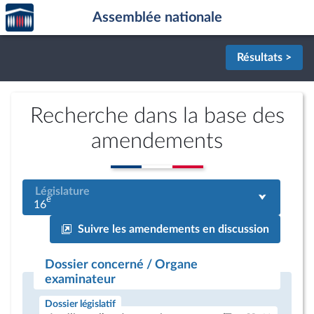
Accèder
Aller au contenu
Aller en bas de la page
Assemblée nationale
à la
page
d'accueil
Résultats >
Recherche dans la base des
amendements
Législature
e
16
Suivre les amendements en discussion
Dossier concerné / Organe
examinateur
Dossier législatif