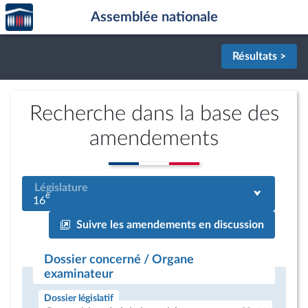
Accèder
Aller au contenu
Aller en bas de la page
Assemblée nationale
à la
page
d'accueil
Résultats >
Recherche dans la base des
amendements
Législature
e
16
Suivre les amendements en discussion
Dossier concerné / Organe
examinateur
Dossier législatif