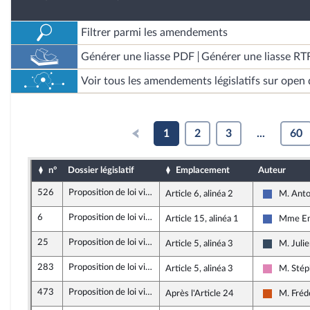
Filtrer parmi les amendements
Générer une liasse PDF
Générer une liasse RT
Voir tous les amendements législatifs sur open 
1
2
3
...
60
n°
Dossier législatif
Emplacement
Auteur
526
Proposition de loi visant à renforcer la prévention et la lutte contre l'intensification et l'extension du risque incendie
Article 6, alinéa 2
M. Ant
Les Répub
6
Proposition de loi visant à renforcer la prévention et la lutte contre l'intensification et l'extension du risque incendie
Article 15, alinéa 1
Mme Em
Les Répub
25
Proposition de loi visant à renforcer la prévention et la lutte contre l'intensification et l'extension du risque incendie
Article 5, alinéa 3
M. Juli
Rassembl
283
Proposition de loi visant à renforcer la prévention et la lutte contre l'intensification et l'extension du risque incendie
Article 5, alinéa 3
M. Stép
Socialist
473
Proposition de loi visant à renforcer la prévention et la lutte contre l'intensification et l'extension du risque incendie
Après l'Article 24
M. Fréd
Démocrat