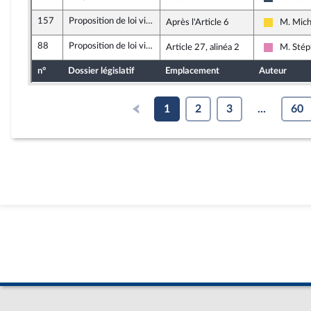
Rassembl
157
Proposition de loi visant à renforcer la prévention et la lutte contre l'intensification et l'extension du risque incendie
Après l'Article 6
M. Mich
Libertés,
88
Proposition de loi visant à renforcer la prévention et la lutte contre l'intensification et l'extension du risque incendie
Article 27, alinéa 2
M. Stép
Socialist
n°
Dossier législatif
Emplacement
Auteur
1
2
3
...
60