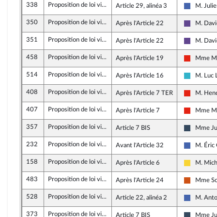
338
Proposition de loi visant à renforcer la prévention et la lutte contre l'intensification et l'extension du risque incendie
Article 29, alinéa 3
M. Juli
Les Répub
350
Proposition de loi visant à renforcer la prévention et la lutte contre l'intensification et l'extension du risque incendie
Après l'Article 22
M. Davi
Renaissa
351
Proposition de loi visant à renforcer la prévention et la lutte contre l'intensification et l'extension du risque incendie
Après l'Article 22
M. Davi
Renaissa
458
Proposition de loi visant à renforcer la prévention et la lutte contre l'intensification et l'extension du risque incendie
Après l'Article 19
Mme Ma
La France
514
Proposition de loi visant à renforcer la prévention et la lutte contre l'intensification et l'extension du risque incendie
Après l'Article 16
M. Luc 
Horizons 
408
Proposition de loi visant à renforcer la prévention et la lutte contre l'intensification et l'extension du risque incendie
Après l'Article 7 TER
M. Hend
La France
407
Proposition de loi visant à renforcer la prévention et la lutte contre l'intensification et l'extension du risque incendie
Après l'Article 7
Mme Ma
La France
357
Proposition de loi visant à renforcer la prévention et la lutte contre l'intensification et l'extension du risque incendie
Article 7 BIS
Mme Jul
Rassembl
232
Proposition de loi visant à renforcer la prévention et la lutte contre l'intensification et l'extension du risque incendie
Avant l'Article 32
M. Éric 
Les Répub
158
Proposition de loi visant à renforcer la prévention et la lutte contre l'intensification et l'extension du risque incendie
Après l'Article 6
M. Mich
Libertés,
483
Proposition de loi visant à renforcer la prévention et la lutte contre l'intensification et l'extension du risque incendie
Après l'Article 24
Mme So
Démocrat
528
Proposition de loi visant à renforcer la prévention et la lutte contre l'intensification et l'extension du risque incendie
Article 22, alinéa 2
M. Ant
Les Répub
373
Proposition de loi visant à renforcer la prévention et la lutte contre l'intensification et l'extension du risque incendie
Article 7 BIS
Mme Jul