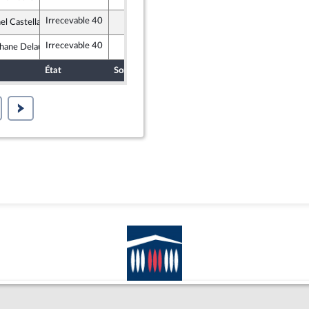
ement National
Irrecevable 40
el Castellani
 Indépendants, Outre-mer et Territoires
Irrecevable 40
hane Delautrette
es et apparentés (membre de l’intergroupe NUPES)
État
Sort
Date d'examen
Examiné par