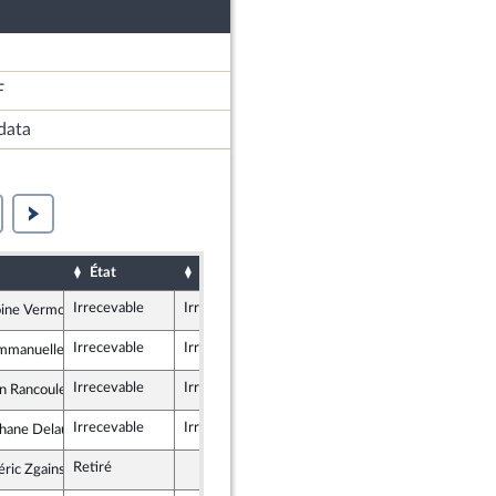
F
data
État
Sort
Date d'examen
Examiné par
Irrecevable
Irrecevable
oine Vermorel-Marques
licains
Irrecevable
Irrecevable
manuelle Anthoine
licains
Irrecevable
Irrecevable
en Rancoule
ement National
Irrecevable
Irrecevable
hane Delautrette
es et apparentés (membre de l’intergroupe NUPES)
Retiré
éric Zgainski
e (MoDem et Indépendants)