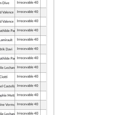
Irrecevable 40
en Dive
licains
Irrecevable 40
d Valence
nce
Irrecevable 40
d Valence
nce
Irrecevable 40
thilde Panot
 insoumise - Nouvelle Union Populaire écologique et sociale
Irrecevable 40
Lamirault
et apparentés
Irrecevable 40
rik Davi
 insoumise - Nouvelle Union Populaire écologique et sociale
Irrecevable 40
thilde Panot
 insoumise - Nouvelle Union Populaire écologique et sociale
Irrecevable 40
ie Lechanteux
ement National
Irrecevable 40
Ciotti
licains
Irrecevable 40
el Castellani
 Indépendants, Outre-mer et Territoires
Irrecevable 40
phie Mette
e (MoDem et Indépendants)
Irrecevable 40
oine Vermorel-Marques
licains
Irrecevable 40
ie Lechanteux