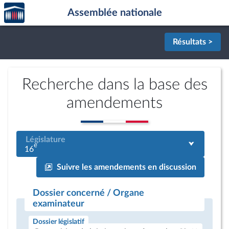
Accèder
Aller au contenu
Aller en bas de la page
Assemblée nationale
à la
page
d'accueil
Résultats >
Recherche dans la base des
amendements
Législature
e
16
Suivre les amendements en discussion
Dossier concerné / Organe
examinateur
Dossier législatif