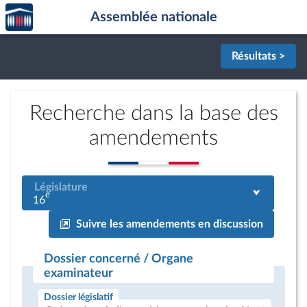
Accèder
Aller au contenu
Aller en bas de la page
Assemblée nationale
à la
page
d'accueil
Résultats >
Recherche dans la base des
amendements
Législature
e
16
Suivre les amendements en discussion
Dossier concerné / Organe
examinateur
Dossier législatif