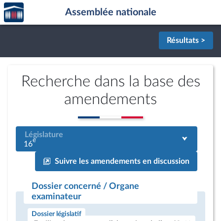
Accèder
Aller au contenu
Aller en bas de la page
Assemblée nationale
à la
page
d'accueil
Résultats >
Recherche dans la base des
amendements
Législature
e
16
Suivre les amendements en discussion
Dossier concerné / Organe
examinateur
Dossier législatif