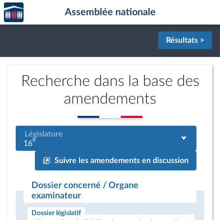
Accèder
Aller au contenu
Aller en bas de la page
Assemblée nationale
à la
page
d'accueil
Résultats >
Recherche dans la base des
amendements
Législature
e
16
Suivre les amendements en discussion
Dossier concerné / Organe
examinateur
Dossier législatif