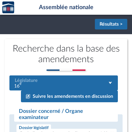
Accèder
Aller au contenu
Aller en bas de la page
Assemblée nationale
à la
page
d'accueil
Résultats >
Recherche dans la base des
amendements
Législature
e
16
Suivre les amendements en discussion
Dossier concerné / Organe
examinateur
Dossier législatif