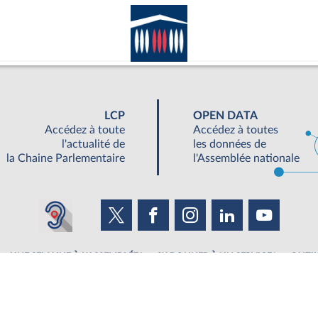
LCP
OPEN DATA
Accédez à toute
Accédez à toutes
l'actualité de
les données de
la Chaine Parlementaire
l'Assemblée nationale
UNE SEMAINE À L'ASSEMBLÉE
S'ABONNER À UN SERVICE
OUTIL
©Tous droits réservés Assemblée nationale 2019
|
Accessibilité : partiellement conforme
|
Contacter le webmestre
|
Fils RSS
|
Ge
ée nationale - 126 Rue de l'Université, 75355 Paris 07 SP - Standard 01 40 