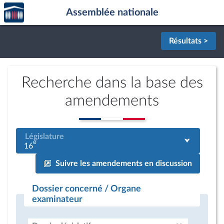
Accèder
Aller au contenu
Aller en bas de la page
Assemblée nationale
à la
page
d'accueil
Résultats >
Recherche dans la base des
amendements
Législature
e
16
Suivre les amendements en discussion
Dossier concerné / Organe
examinateur