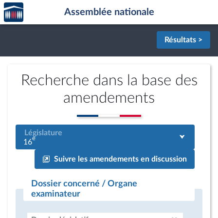
Accèder
Aller au contenu
Aller en bas de la page
Assemblée nationale
à la
page
d'accueil
Résultats >
Recherche dans la base des
amendements
Législature
e
16
Suivre les amendements en discussion
Dossier concerné / Organe
examinateur