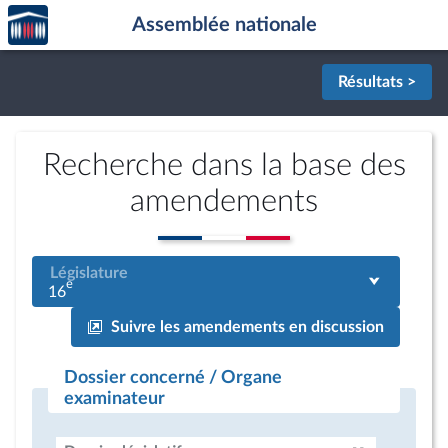
Accèder
Aller au contenu
Aller en bas de la page
Assemblée nationale
à la
page
d'accueil
Résultats >
Recherche dans la base des
amendements
Législature
e
16
Suivre les amendements en discussion
Dossier concerné / Organe
examinateur