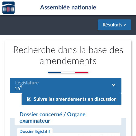
Accèder
Aller au contenu
Aller en bas de la page
Assemblée nationale
à la
page
d'accueil
Résultats >
Recherche dans la base des
amendements
Législature
e
16
Suivre les amendements en discussion
Dossier concerné / Organe
examinateur
Dossier législatif