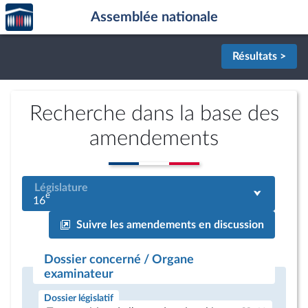
Accèder
Aller au contenu
Aller en bas de la page
Assemblée nationale
à la
page
d'accueil
Résultats >
Recherche dans la base des
amendements
Législature
e
16
Suivre les amendements en discussion
Dossier concerné / Organe
examinateur
Dossier législatif