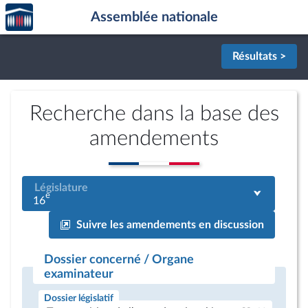
Accèder
Aller au contenu
Aller en bas de la page
Assemblée nationale
à la
page
d'accueil
Résultats >
Recherche dans la base des
amendements
Législature
e
16
Suivre les amendements en discussion
Dossier concerné / Organe
examinateur
Dossier législatif