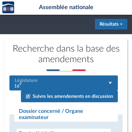
Accèder
Aller au contenu
Aller en bas de la page
Assemblée nationale
à la
page
d'accueil
Résultats >
Recherche dans la base des
amendements
Législature
e
16
Suivre les amendements en discussion
Dossier concerné / Organe
examinateur