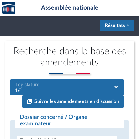
Accèder
Aller au contenu
Aller en bas de la page
Assemblée nationale
à la
page
d'accueil
Résultats >
Recherche dans la base des
amendements
Législature
e
16
Suivre les amendements en discussion
Dossier concerné / Organe
examinateur