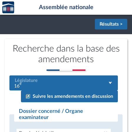
Accèder
Aller au contenu
Aller en bas de la page
Assemblée nationale
à la
page
d'accueil
Résultats >
Recherche dans la base des
amendements
Législature
e
16
Suivre les amendements en discussion
Dossier concerné / Organe
examinateur