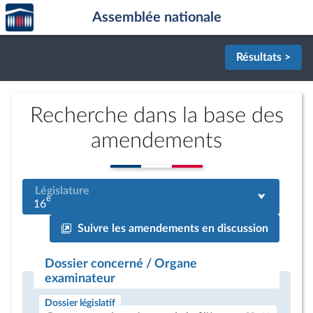
Accèder
Aller au contenu
Aller en bas de la page
Assemblée nationale
à la
page
d'accueil
Résultats >
Recherche dans la base des
amendements
Législature
e
16
Suivre les amendements en discussion
Dossier concerné / Organe
examinateur
Dossier législatif