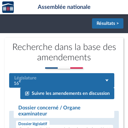
Accèder
Aller au contenu
Aller en bas de la page
Assemblée nationale
à la
page
d'accueil
Résultats >
Recherche dans la base des
amendements
Législature
e
16
Suivre les amendements en discussion
Dossier concerné / Organe
examinateur
Dossier législatif