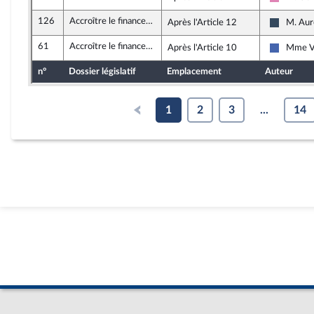
Socialis
126
Accroître le financement des entreprises et l’attractivité de la France
Après l'Article 12
M. Aur
Rassemb
61
Accroître le financement des entreprises et l’attractivité de la France
Après l'Article 10
Mme V
Les Répu
n°
Dossier législatif
Emplacement
Auteur
1
2
3
...
14