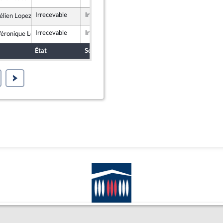
tes et apparentés
Irrecevable
Irrecevable
élien Lopez-Liguori
lement National
Irrecevable
Irrecevable
éronique Louwagie
blicains
État
Sort
Date d'examen
Examiné par