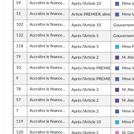
59
Accroître le financement des entreprises et l’attractivité de la France
Après l'Article 10
Mme V
Les Répu
11
Accroître le financement des entreprises et l’attractivité de la France
Article PREMIER, alinéa 10
Mme V
Les Répu
102
Accroître le financement des entreprises et l’attractivité de la France
Après l'Article 10
Gouvernem
132
Accroître le financement des entreprises et l’attractivité de la France
Après l'Article 5
Gouvernem
118
Accroître le financement des entreprises et l’attractivité de la France
Après l'Article 5
Mme Fé
Horizons
79
Accroître le financement des entreprises et l’attractivité de la France
Après l'Article 2
M. Ale
Renaissa
10
Accroître le financement des entreprises et l’attractivité de la France
Après l'Article PREMIER
Mme V
Les Répu
9
Accroître le financement des entreprises et l’attractivité de la France
Après l'Article PREMIER
Mme V
Les Répu
78
Accroître le financement des entreprises et l’attractivité de la France
Après l'Article 2
M. Ale
Renaissa
57
Accroître le financement des entreprises et l’attractivité de la France
Après l'Article 2
M. Ale
Renaissa
7
Accroître le financement des entreprises et l’attractivité de la France
Après l'Article 2
Mme V
Les Répu
119
Accroître le financement des entreprises et l’attractivité de la France
Après l'Article 10
Mme Fé
Horizons
120
Accroître le financement des entreprises et l’attractivité de la France
Après l'Article 2
M. Gér