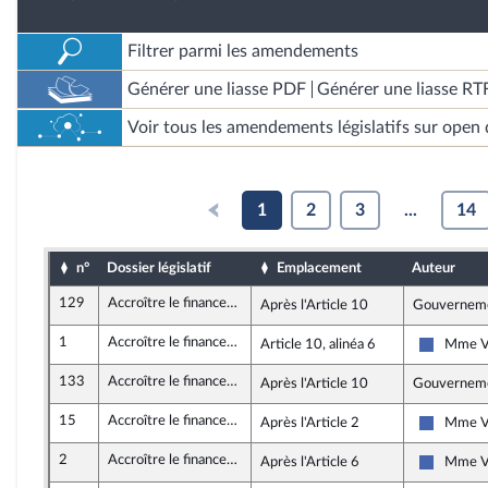
Filtrer parmi les amendements
Générer une liasse PDF
Générer une liasse RT
Voir tous les amendements législatifs sur open 
1
2
3
...
14
n°
Dossier législatif
Emplacement
Auteur
129
Accroître le financement des entreprises et l’attractivité de la France
Après l'Article 10
Gouvernem
1
Accroître le financement des entreprises et l’attractivité de la France
Article 10, alinéa 6
Mme V
Les Répu
133
Accroître le financement des entreprises et l’attractivité de la France
Après l'Article 10
Gouvernem
15
Accroître le financement des entreprises et l’attractivité de la France
Après l'Article 2
Mme V
Les Répu
2
Accroître le financement des entreprises et l’attractivité de la France
Après l'Article 6
Mme V
Les Répu