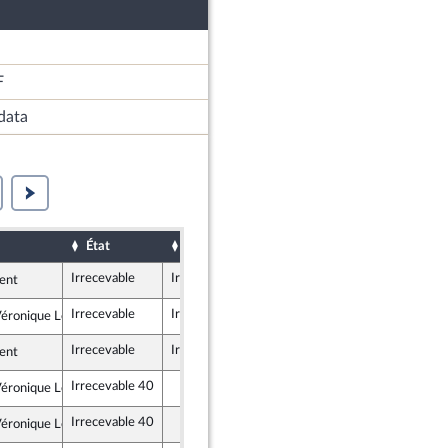
F
data
État
Sort
Date d'examen
Examiné par
Irrecevable
Irrecevable
ent
Irrecevable
Irrecevable
éronique Louwagie
blicains
Irrecevable
Irrecevable
ent
Irrecevable 40
éronique Louwagie
blicains
Irrecevable 40
éronique Louwagie
blicains