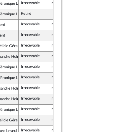
Irrecevable
Irrecevable
éronique Louwagie
blicains
Retiré
éronique Louwagie
blicains
Irrecevable
Irrecevable
ent
Irrecevable
Irrecevable
ent
Irrecevable
Irrecevable
licie Gérard
 et apparentés
Irrecevable
Irrecevable
xandre Holroyd
nce
Irrecevable
Irrecevable
éronique Louwagie
blicains
Irrecevable
Irrecevable
éronique Louwagie
blicains
Irrecevable
Irrecevable
xandre Holroyd
nce
Irrecevable
Irrecevable
xandre Holroyd
nce
Irrecevable
Irrecevable
éronique Louwagie
blicains
Irrecevable
Irrecevable
licie Gérard
 et apparentés
Irrecevable
Irrecevable
ard Leseul