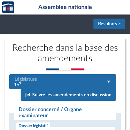
Accèder
Aller au contenu
Aller en bas de la page
Assemblée nationale
à la
page
d'accueil
Résultats >
Recherche dans la base des
amendements
Législature
e
16
Suivre les amendements en discussion
Dossier concerné / Organe
examinateur
Dossier législatif