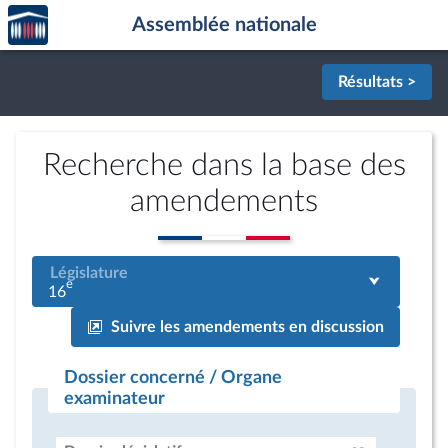
Accèder
Aller au contenu
Aller en bas de la page
Assemblée nationale
à la
page
d'accueil
Résultats >
Recherche dans la base des
amendements
Législature
e
16
Suivre les amendements en discussion
Dossier concerné / Organe
examinateur