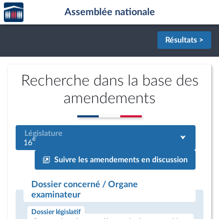
Accèder
Aller au contenu
Aller en bas de la page
Assemblée nationale
à la
page
d'accueil
Résultats >
Recherche dans la base des
amendements
Législature
e
16
Suivre les amendements en discussion
Dossier concerné / Organe
examinateur
Dossier législatif