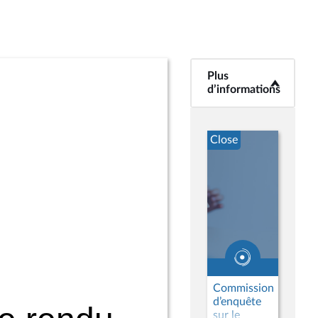
Plus
<b>Plus
d’informations</b>
d’informations
Close
Commission
d’enquête
sur le