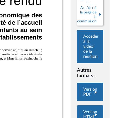
modèle
Accéder à
économique
la page de
des crèches
la
et sur la
commission
qualité de
l’accueil des
jeunes
Accéder
enfants au
à la
sein de
vidéo
leurs
de la
établissements
réunion
Autres
formats :
Version
PDF
Version
HTML