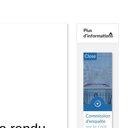
Plus
<b>Plus
d’informations</b>
d’informations
Close
Commission
d'enquête
sur le coût