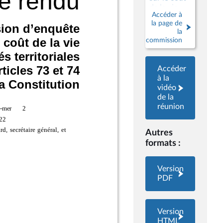
de la vie
Accéder à
dans les
la page de
collectivités
la
territoriales
commission
régies par
les articles
73 et 74 de
Accéder
la
à la
Constitution
vidéo
de la
réunion
Autres
formats :
Version
PDF
Version
HTML